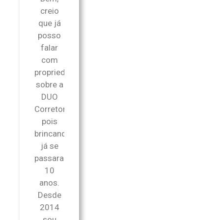
creio
que já
posso
falar
com
propriedade
sobre a
DUO
Corretora,
pois
brincando
já se
passaram
10
anos.
Desde
2014
sou