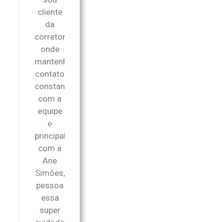
cliente
da
corretora,
onde
mantenho
contato
constantemente
com a
equipe
e
principalmente
com a
Ane
Simões,
pessoa
essa
super