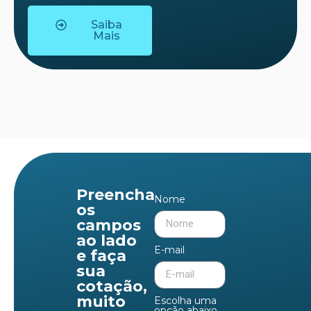
Saiba
Mais
Preencha
Nome
os
campos
ao lado
E-mail
e faça
sua
cotação,
muito
Escolha uma
opção abaixo